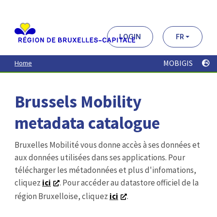
Aller
au
contenu
principal
LOGIN
FR
MOBIGIS
Home
Brussels Mobility
metadata catalogue
Bruxelles Mobilité vous donne accès à ses données et
aux données utilisées dans ses applications. Pour
télécharger les métadonnées et plus d'infomations,
cliquez
ici
. Pour accéder au datastore officiel de la
région Bruxelloise, cliquez
ici
.