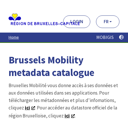
Aller
au
contenu
principal
LOGIN
FR
MOBIGIS
Home
Brussels Mobility
metadata catalogue
Bruxelles Mobilité vous donne accès à ses données et
aux données utilisées dans ses applications. Pour
télécharger les métadonnées et plus d'infomations,
cliquez
ici
. Pour accéder au datastore officiel de la
région Bruxelloise, cliquez
ici
.