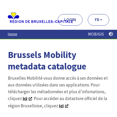
Aller
au
contenu
principal
LOGIN
FR
MOBIGIS
Home
Brussels Mobility
metadata catalogue
Bruxelles Mobilité vous donne accès à ses données et
aux données utilisées dans ses applications. Pour
télécharger les métadonnées et plus d'infomations,
cliquez
ici
. Pour accéder au datastore officiel de la
région Bruxelloise, cliquez
ici
.