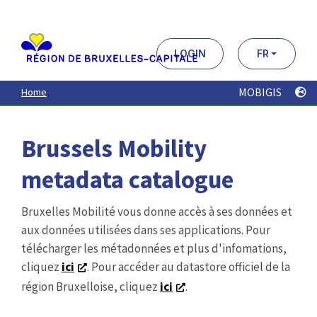
Aller
au
contenu
principal
LOGIN
FR
MOBIGIS
Home
Brussels Mobility
metadata catalogue
Bruxelles Mobilité vous donne accès à ses données et
aux données utilisées dans ses applications. Pour
télécharger les métadonnées et plus d'infomations,
cliquez
ici
. Pour accéder au datastore officiel de la
région Bruxelloise, cliquez
ici
.