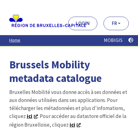
Aller
au
contenu
principal
LOGIN
FR
MOBIGIS
Home
Brussels Mobility
metadata catalogue
Bruxelles Mobilité vous donne accès à ses données et
aux données utilisées dans ses applications. Pour
télécharger les métadonnées et plus d'infomations,
cliquez
ici
. Pour accéder au datastore officiel de la
région Bruxelloise, cliquez
ici
.