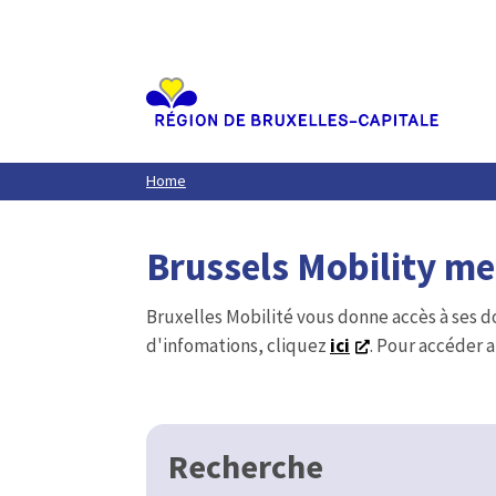
Aller
au
contenu
principal
Home
Brussels Mobility m
Bruxelles Mobilité vous donne accès à ses d
d'infomations, cliquez
ici
. Pour accéder a
Recherche