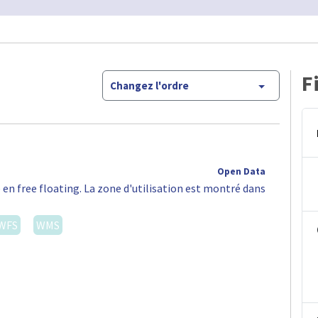
F
Changez l'ordre
Open Data
 en free floating. La zone d'utilisation est montré dans
WFS
WMS