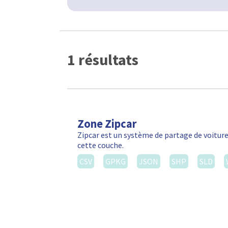
1 résultats
Zone Zipcar
Zipcar est un système de partage de voiture
cette couche.
CSV
GPKG
JSON
SHP
SLD