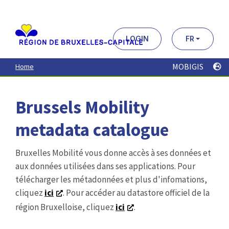
Aller
au
contenu
principal
LOGIN
FR
MOBIGIS
Home
Brussels Mobility
metadata catalogue
Bruxelles Mobilité vous donne accès à ses données et
aux données utilisées dans ses applications. Pour
télécharger les métadonnées et plus d'infomations,
cliquez
ici
. Pour accéder au datastore officiel de la
région Bruxelloise, cliquez
ici
.