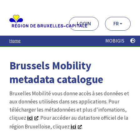
Aller
au
contenu
principal
LOGIN
FR
MOBIGIS
Home
Brussels Mobility
metadata catalogue
Bruxelles Mobilité vous donne accès à ses données et
aux données utilisées dans ses applications. Pour
télécharger les métadonnées et plus d'infomations,
cliquez
ici
. Pour accéder au datastore officiel de la
région Bruxelloise, cliquez
ici
.