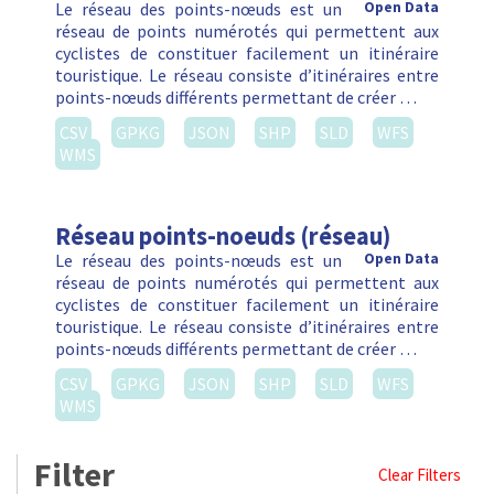
Le réseau des points-nœuds est un
Open Data
réseau de points numérotés qui permettent aux
cyclistes de constituer facilement un itinéraire
touristique. Le réseau consiste d’itinéraires entre
points-nœuds différents permettant de créer …
CSV
GPKG
JSON
SHP
SLD
WFS
WMS
Réseau points-noeuds (réseau)
Le réseau des points-nœuds est un
Open Data
réseau de points numérotés qui permettent aux
cyclistes de constituer facilement un itinéraire
touristique. Le réseau consiste d’itinéraires entre
points-nœuds différents permettant de créer …
CSV
GPKG
JSON
SHP
SLD
WFS
WMS
Filter
Clear Filters