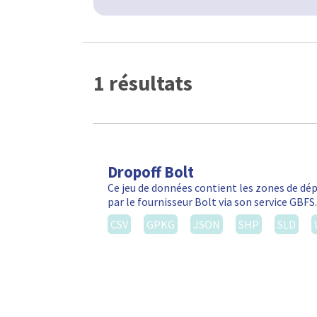
1 résultats
Dropoff Bolt
Ce jeu de données contient les zones de d
par le fournisseur Bolt via son service GBF
CSV
GPKG
JSON
SHP
SLD