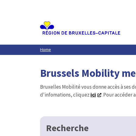
Aller
au
contenu
principal
Home
Brussels Mobility m
Bruxelles Mobilité vous donne accès à ses d
d'infomations, cliquez
ici
. Pour accéder a
Recherche