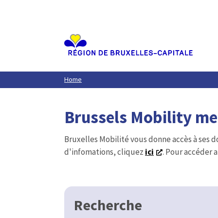
Aller
au
contenu
principal
Home
Brussels Mobility m
Bruxelles Mobilité vous donne accès à ses d
d'infomations, cliquez
ici
. Pour accéder a
Recherche