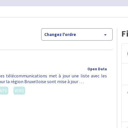
F
Changez l'ordre
Open Data
 des télécommunications met à jour une liste avec les
ur la région Bruxelloise sont mise à jour …
WFS
WMS