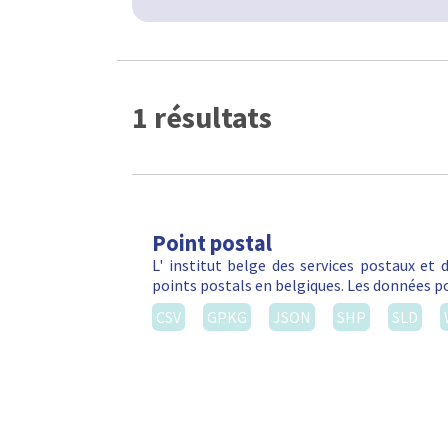
1 résultats
Point postal
L' institut belge des services postaux et
points postals en belgiques. Les données po
CSV
GPKG
JSON
SHP
SLD