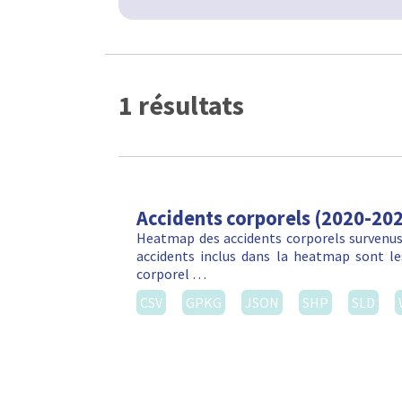
1 résultats
Accidents corporels (2020-20
Heatmap des accidents corporels survenus 
accidents inclus dans la heatmap sont les
corporel …
CSV
GPKG
JSON
SHP
SLD