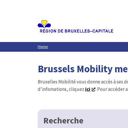
Aller
au
contenu
principal
Home
Brussels Mobility m
Bruxelles Mobilité vous donne accès à ses d
d'infomations, cliquez
ici
. Pour accéder a
Recherche