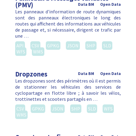
(PMV)
Data BM
Open Data
Les panneaux d'information de route dynamiques
sont des panneaux électroniques le long des
routes qui affichent des informations aux véhicules
de passage et, si nécessaire, dirigent ce trafic par
une …
API
CSV
GPKG
JSON
SHP
SLD
WFS
WMS
Dropzones
Data BM
Open Data
Les dropzones sont des périmètres où il est permis
de stationner les véhicules des services de
cyclopartage en flotte libre ; à savoir les vélos,
trottinettes et scooters partagés en …
CSV
GPKG
JSON
SHP
SLD
WFS
WMS