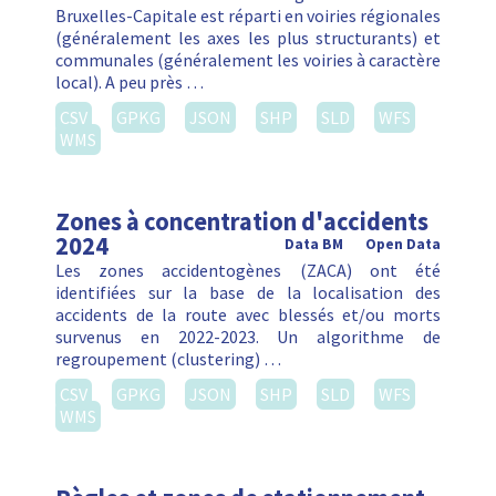
Bruxelles-Capitale est réparti en voiries régionales
(généralement les axes les plus structurants) et
communales (généralement les voiries à caractère
local). A peu près …
CSV
GPKG
JSON
SHP
SLD
WFS
WMS
Zones à concentration d'accidents
2024
Data BM
Open Data
Les zones accidentogènes (ZACA) ont été
identifiées sur la base de la localisation des
accidents de la route avec blessés et/ou morts
survenus en 2022-2023. Un algorithme de
regroupement (clustering) …
CSV
GPKG
JSON
SHP
SLD
WFS
WMS