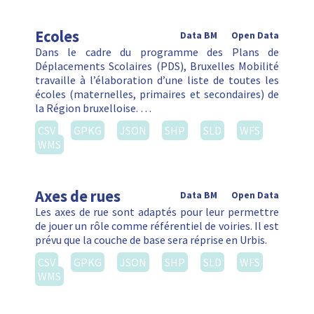
Ecoles
Data BM
Open Data
Dans le cadre du programme des Plans de
Déplacements Scolaires (PDS), Bruxelles Mobilité
travaille à l’élaboration d’une liste de toutes les
écoles (maternelles, primaires et secondaires) de
la Région bruxelloise. …
CSV
GPKG
JSON
SHP
SLD
WFS
WMS
Axes de rues
Data BM
Open Data
Les axes de rue sont adaptés pour leur permettre
de jouer un rôle comme référentiel de voiries. Il est
prévu que la couche de base sera réprise en Urbis.
CSV
GPKG
JSON
SHP
SLD
WFS
WMS