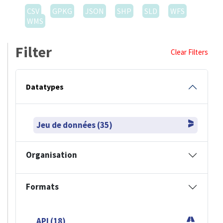
CSV
GPKG
JSON
SHP
SLD
WFS
WMS
Filter
Clear Filters
Datatypes
Jeu de données (35)
Organisation
Formats
API (18)