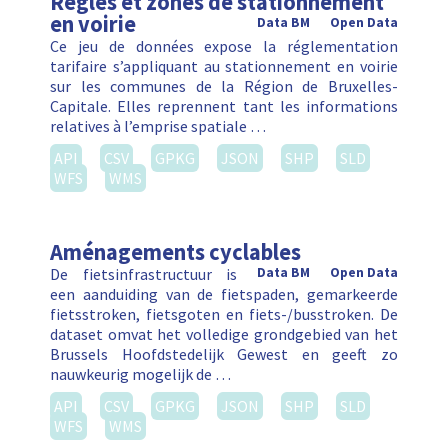
Règles et zones de stationnement
en voirie
Data BM
Open Data
Ce jeu de données expose la réglementation
tarifaire s’appliquant au stationnement en voirie
sur les communes de la Région de Bruxelles-
Capitale. Elles reprennent tant les informations
relatives à l’emprise spatiale …
API
CSV
GPKG
JSON
SHP
SLD
WFS
WMS
Aménagements cyclables
De fietsinfrastructuur is
Data BM
Open Data
een aanduiding van de fietspaden, gemarkeerde
fietsstroken, fietsgoten en fiets-/busstroken. De
dataset omvat het volledige grondgebied van het
Brussels Hoofdstedelijk Gewest en geeft zo
nauwkeurig mogelijk de …
API
CSV
GPKG
JSON
SHP
SLD
WFS
WMS