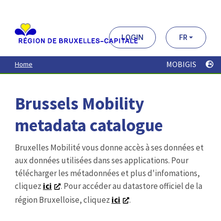
Aller
au
contenu
principal
LOGIN
FR
MOBIGIS
Home
Brussels Mobility
metadata catalogue
Bruxelles Mobilité vous donne accès à ses données et
aux données utilisées dans ses applications. Pour
télécharger les métadonnées et plus d'infomations,
cliquez
ici
. Pour accéder au datastore officiel de la
région Bruxelloise, cliquez
ici
.