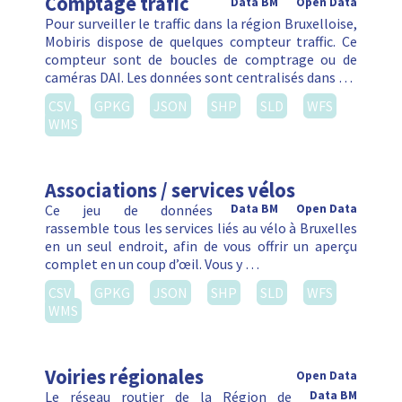
Comptage trafic
Data BM
Open Data
Pour surveiller le traffic dans la région Bruxelloise,
Mobiris dispose de quelques compteur traffic. Ce
compteur sont de boucles de comptrage ou de
caméras DAI. Les données sont centralisés dans …
CSV
GPKG
JSON
SHP
SLD
WFS
WMS
Associations / services vélos
Ce jeu de données
Data BM
Open Data
rassemble tous les services liés au vélo à Bruxelles
en un seul endroit, afin de vous offrir un aperçu
complet en un coup d’œil. Vous y …
CSV
GPKG
JSON
SHP
SLD
WFS
WMS
Voiries régionales
Open Data
Le réseau routier de la Région de
Data BM