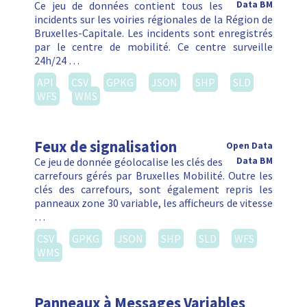
Ce jeu de données contient tous les
Data BM
incidents sur les voiries régionales de la Région de
Bruxelles-Capitale. Les incidents sont enregistrés
par le centre de mobilité. Ce centre surveille
24h/24 …
API
CSV
GPKG
JSON
SHP
SLD
WFS
WMS
Feux de signalisation
Open Data
Ce jeu de donnée géolocalise les clés des
Data BM
carrefours gérés par Bruxelles Mobilité. Outre les
clés des carrefours, sont également repris les
panneaux zone 30 variable, les afficheurs de vitesse
…
CSV
GPKG
JSON
SHP
SLD
WFS
WMS
Panneaux à Messages Variables