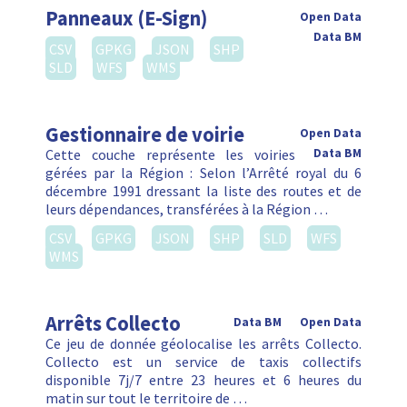
Panneaux (E-Sign)
Open Data
Data BM
CSV
GPKG
JSON
SHP
SLD
WFS
WMS
Gestionnaire de voirie
Open Data
Cette couche représente les voiries
Data BM
gérées par la Région : Selon l’Arrêté royal du 6
décembre 1991 dressant la liste des routes et de
leurs dépendances, transférées à la Région …
CSV
GPKG
JSON
SHP
SLD
WFS
WMS
Arrêts Collecto
Data BM
Open Data
Ce jeu de donnée géolocalise les arrêts Collecto.
Collecto est un service de taxis collectifs
disponible 7j/7 entre 23 heures et 6 heures du
matin sur tout le territoire de …