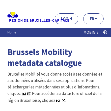
Aller
au
contenu
principal
LOGIN
FR
MOBIGIS
Home
Brussels Mobility
metadata catalogue
Bruxelles Mobilité vous donne accès à ses données et
aux données utilisées dans ses applications. Pour
télécharger les métadonnées et plus d'infomations,
cliquez
ici
. Pour accéder au datastore officiel de la
région Bruxelloise, cliquez
ici
.