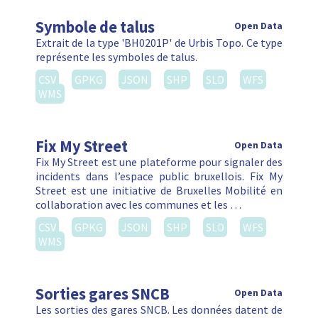
Symbole de talus
Open Data
Extrait de la type 'BH0201P' de Urbis Topo. Ce type
représente les symboles de talus.
CSV
GPKG
JSON
SHP
SLD
WFS
WMS
Fix My Street
Open Data
Fix My Street est une plateforme pour signaler des
incidents dans l’espace public bruxellois. Fix My
Street est une initiative de Bruxelles Mobilité en
collaboration avec les communes et les …
CSV
GPKG
JSON
SHP
SLD
WFS
WMS
Sorties gares SNCB
Open Data
Les sorties des gares SNCB. Les données datent de