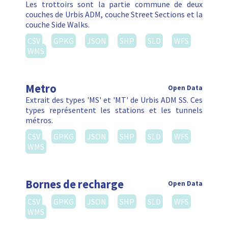
Les trottoirs sont la partie commune de deux
couches de Urbis ADM, couche Street Sections et la
couche Side Walks.
CSV
GPKG
JSON
SHP
SLD
WFS
WMS
Metro
Open Data
Extrait des types 'MS' et 'MT' de Urbis ADM SS. Ces
types représentent les stations et les tunnels
métros.
CSV
GPKG
JSON
SHP
SLD
WFS
WMS
Bornes de recharge
Open Data
CSV
GPKG
JSON
SHP
SLD
WFS
WMS