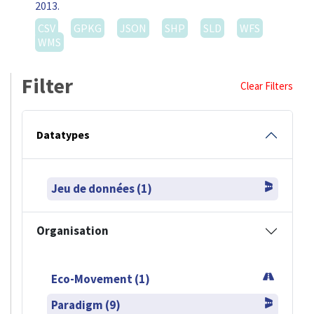
2013.
CSV
GPKG
JSON
SHP
SLD
WFS
WMS
Filter
Clear Filters
Datatypes
Jeu de données (1)
Organisation
Eco-Movement (1)
Paradigm (9)