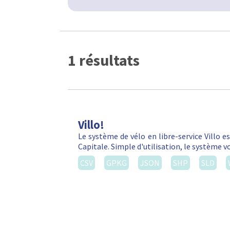
1 résultats
Villo!
Le système de vélo en libre-service Villo e
Capitale. Simple d'utilisation, le système 
CSV
GPKG
JSON
SHP
SLD