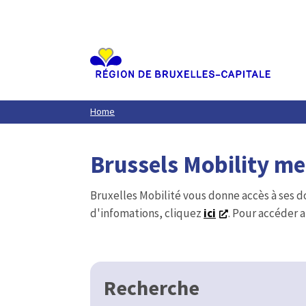
Aller
au
contenu
principal
Home
Brussels Mobility m
Bruxelles Mobilité vous donne accès à ses d
d'infomations, cliquez
ici
. Pour accéder a
Recherche