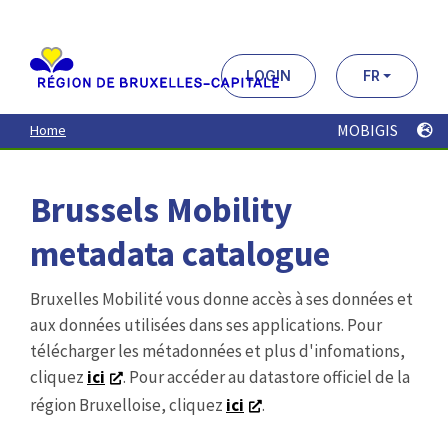
Aller
au
contenu
principal
LOGIN
FR
MOBIGIS
Home
Brussels Mobility
metadata catalogue
Bruxelles Mobilité vous donne accès à ses données et
aux données utilisées dans ses applications. Pour
télécharger les métadonnées et plus d'infomations,
cliquez
ici
. Pour accéder au datastore officiel de la
région Bruxelloise, cliquez
ici
.