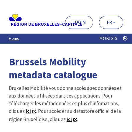
Aller
au
contenu
principal
LOGIN
FR
MOBIGIS
Home
Brussels Mobility
metadata catalogue
Bruxelles Mobilité vous donne accès à ses données et
aux données utilisées dans ses applications. Pour
télécharger les métadonnées et plus d'infomations,
cliquez
ici
. Pour accéder au datastore officiel de la
région Bruxelloise, cliquez
ici
.