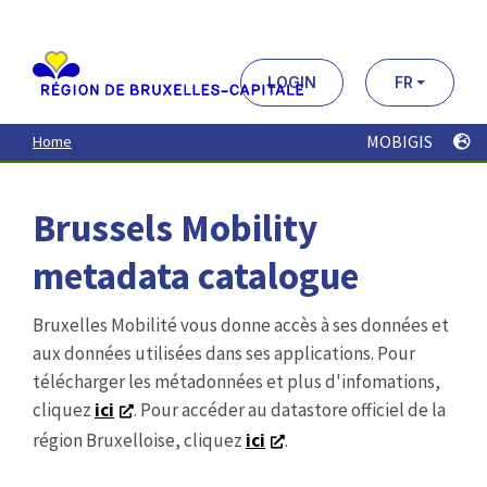
Aller
au
contenu
principal
LOGIN
FR
MOBIGIS
Home
Brussels Mobility
metadata catalogue
Bruxelles Mobilité vous donne accès à ses données et
aux données utilisées dans ses applications. Pour
télécharger les métadonnées et plus d'infomations,
cliquez
ici
. Pour accéder au datastore officiel de la
région Bruxelloise, cliquez
ici
.