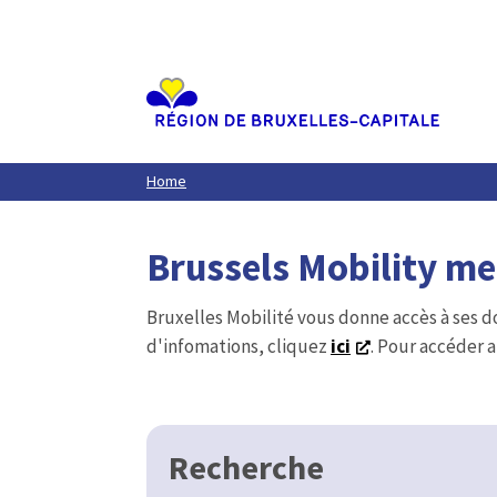
Aller
au
contenu
principal
Home
Brussels Mobility m
Bruxelles Mobilité vous donne accès à ses d
d'infomations, cliquez
ici
. Pour accéder a
Recherche