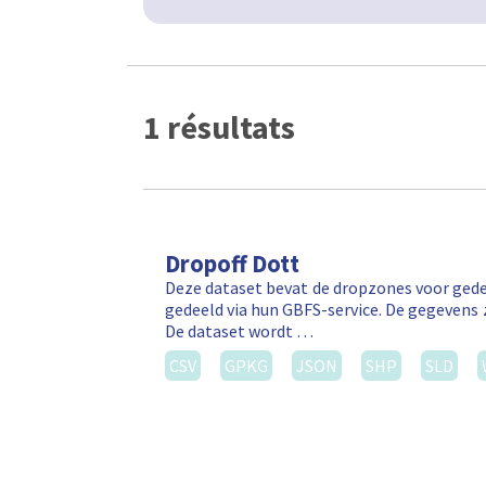
1 résultats
Dropoff Dott
Deze dataset bevat de dropzones voor gede
gedeeld via hun GBFS-service. De gegevens 
De dataset wordt …
CSV
GPKG
JSON
SHP
SLD