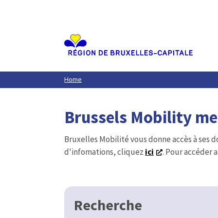
Aller
au
contenu
principal
Home
Brussels Mobility m
Bruxelles Mobilité vous donne accès à ses d
d'infomations, cliquez
ici
. Pour accéder a
Recherche