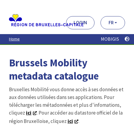
Aller
au
contenu
principal
LOGIN
FR
MOBIGIS
Home
Brussels Mobility
metadata catalogue
Bruxelles Mobilité vous donne accès à ses données et
aux données utilisées dans ses applications. Pour
télécharger les métadonnées et plus d'infomations,
cliquez
ici
. Pour accéder au datastore officiel de la
région Bruxelloise, cliquez
ici
.