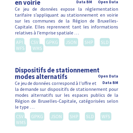
en voirie
Data BM
Open Data
Ce jeu de données expose la réglementation
tarifaire s’appliquant au stationnement en voirie
sur les communes de la Région de Bruxelles-
Capitale. Elles reprennent tant les informations
relatives à l’emprise spatiale …
API
CSV
GPKG
JSON
SHP
SLD
WFS
WMS
Dispositifs de stationnement
modes alternatifs
Open Data
Ce jeu de données correspond à l'offre et
Data BM
la demande sur dispositifs de stationnement pour
modes alternatifs sur les espaces publics de la
Région de Bruxelles-Capitale, catégorisées selon
le type …
CSV
GPKG
JSON
SHP
SLD
WFS
WMS