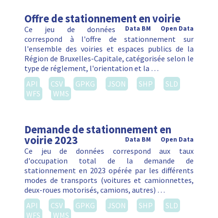
Offre de stationnement en voirie
Ce jeu de données
Data BM
Open Data
correspond à l'offre de stationnement sur
l'ensemble des voiries et espaces publics de la
Région de Bruxelles-Capitale, catégorisée selon le
type de réglement, l'orientation et la …
API
CSV
GPKG
JSON
SHP
SLD
WFS
WMS
Demande de stationnement en
voirie 2023
Data BM
Open Data
Ce jeu de données correspond aux taux
d'occupation total de la demande de
stationnement en 2023 opérée par les différents
modes de transports (voitures et camionnettes,
deux-roues motorisés, camions, autres) …
API
CSV
GPKG
JSON
SHP
SLD
WFS
WMS