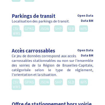
Parkings de transit
Open Data
Localisation des parkings de transit.
Data BM
CSV
GPKG
JSON
SHP
SLD
WFS
WMS
Accès carrossables
Open Data
Ce jeu de données correspond aux accès
Data BM
carrossables stationnables ou non sur l'ensemble
des voiries de la Région de Bruxelles-Capitale,
catégorisée selon le type de réglement,
l'orientation et la situation.
CSV
GPKG
JSON
SHP
SLD
WFS
WMS
Offre de stationnement hors voirie