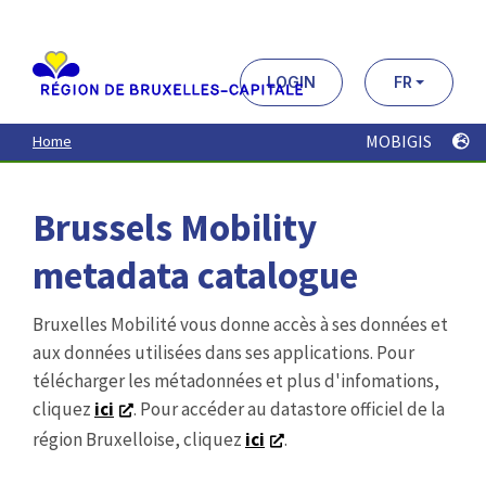
Aller
au
contenu
principal
LOGIN
FR
MOBIGIS
Home
Brussels Mobility
metadata catalogue
Bruxelles Mobilité vous donne accès à ses données et
aux données utilisées dans ses applications. Pour
télécharger les métadonnées et plus d'infomations,
cliquez
ici
. Pour accéder au datastore officiel de la
région Bruxelloise, cliquez
ici
.