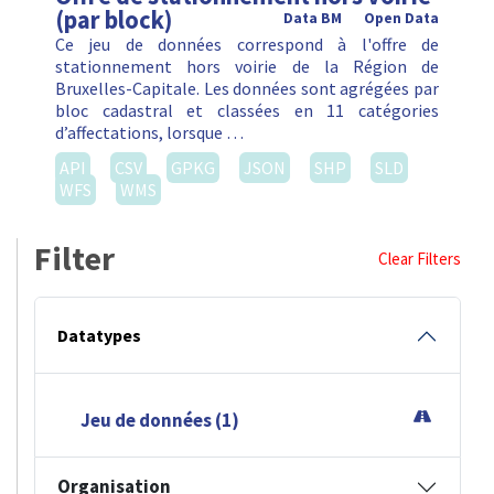
(par block)
Data BM
Open Data
Ce jeu de données correspond à l'offre de
stationnement hors voirie de la Région de
Bruxelles-Capitale. Les données sont agrégées par
bloc cadastral et classées en 11 catégories
d’affectations, lorsque …
API
CSV
GPKG
JSON
SHP
SLD
WFS
WMS
Filter
Clear Filters
Datatypes
Jeu de données (1)
Organisation