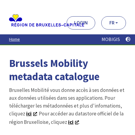
Aller
au
contenu
principal
LOGIN
FR
MOBIGIS
Home
Brussels Mobility
metadata catalogue
Bruxelles Mobilité vous donne accès à ses données et
aux données utilisées dans ses applications. Pour
télécharger les métadonnées et plus d'infomations,
cliquez
ici
. Pour accéder au datastore officiel de la
région Bruxelloise, cliquez
ici
.