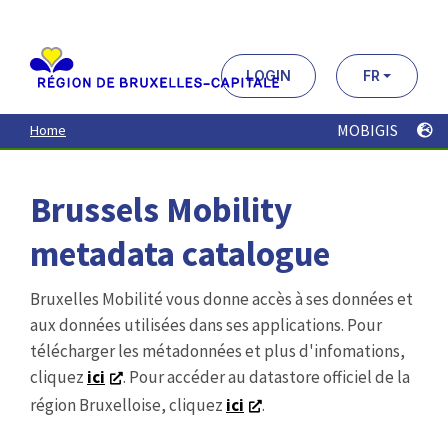
Aller
au
contenu
principal
LOGIN
FR
MOBIGIS
Home
Brussels Mobility
metadata catalogue
Bruxelles Mobilité vous donne accès à ses données et
aux données utilisées dans ses applications. Pour
télécharger les métadonnées et plus d'infomations,
cliquez
ici
. Pour accéder au datastore officiel de la
région Bruxelloise, cliquez
ici
.