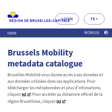
Aller
au
contenu
principal
LOGIN
FR
MOBIGIS
Home
Brussels Mobility
metadata catalogue
Bruxelles Mobilité vous donne accès à ses données et
aux données utilisées dans ses applications. Pour
télécharger les métadonnées et plus d'infomations,
cliquez
ici
. Pour accéder au datastore officiel de la
région Bruxelloise, cliquez
ici
.