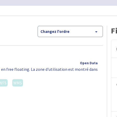
F
Changez l'ordre
Open Data
 en free floating. La zone d'utilisation est montré dans
WFS
WMS