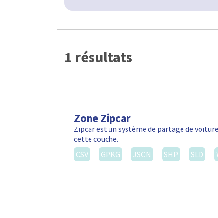
1 résultats
Zone Zipcar
Zipcar est un système de partage de voiture
cette couche.
CSV
GPKG
JSON
SHP
SLD