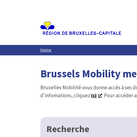
Aller
au
contenu
principal
Home
Brussels Mobility m
Bruxelles Mobilité vous donne accès à ses d
d'infomations, cliquez
ici
. Pour accéder a
Recherche