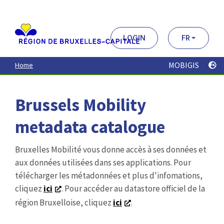
Aller
au
contenu
principal
LOGIN
FR
MOBIGIS
Home
Brussels Mobility
metadata catalogue
Bruxelles Mobilité vous donne accès à ses données et
aux données utilisées dans ses applications. Pour
télécharger les métadonnées et plus d'infomations,
cliquez
ici
. Pour accéder au datastore officiel de la
région Bruxelloise, cliquez
ici
.