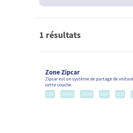
1 résultats
Zone Zipcar
Zipcar est un système de partage de voiture
cette couche.
CSV
GPKG
JSON
SHP
SLD