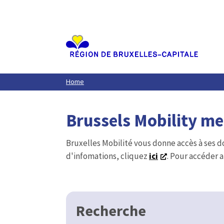
Aller
au
contenu
principal
Home
Brussels Mobility m
Bruxelles Mobilité vous donne accès à ses d
d'infomations, cliquez
ici
. Pour accéder a
Recherche