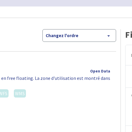
F
Changez l'ordre
Open Data
 en free floating. La zone d'utilisation est montré dans
WFS
WMS