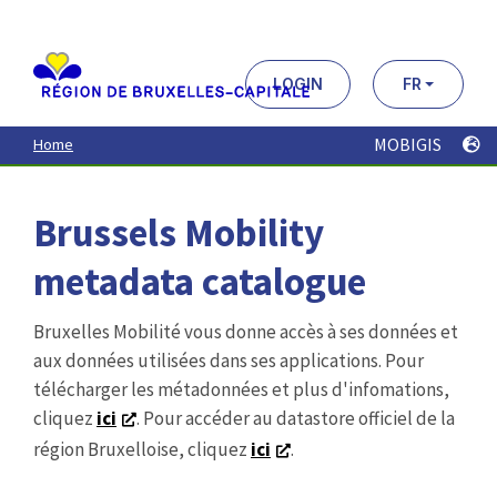
Aller
au
contenu
principal
LOGIN
FR
MOBIGIS
Home
Brussels Mobility
metadata catalogue
Bruxelles Mobilité vous donne accès à ses données et
aux données utilisées dans ses applications. Pour
télécharger les métadonnées et plus d'infomations,
cliquez
ici
. Pour accéder au datastore officiel de la
région Bruxelloise, cliquez
ici
.