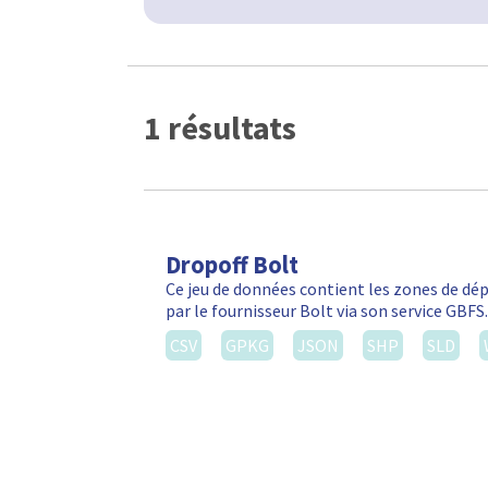
1 résultats
Dropoff Bolt
Ce jeu de données contient les zones de d
par le fournisseur Bolt via son service GBF
CSV
GPKG
JSON
SHP
SLD