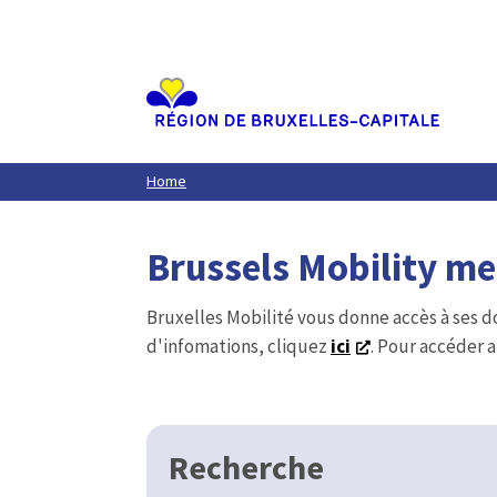
Aller
au
contenu
principal
Home
Brussels Mobility m
Bruxelles Mobilité vous donne accès à ses d
d'infomations, cliquez
ici
. Pour accéder a
Recherche