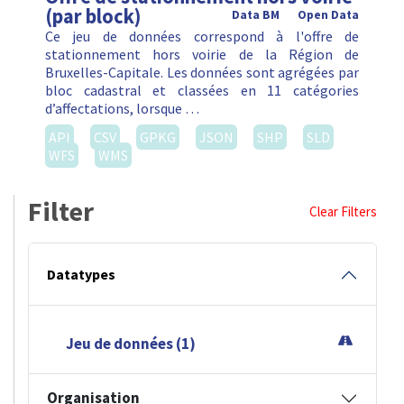
(par block)
Data BM
Open Data
Ce jeu de données correspond à l'offre de
stationnement hors voirie de la Région de
Bruxelles-Capitale. Les données sont agrégées par
bloc cadastral et classées en 11 catégories
d’affectations, lorsque …
API
CSV
GPKG
JSON
SHP
SLD
WFS
WMS
Filter
Clear Filters
Datatypes
Jeu de données (1)
Organisation