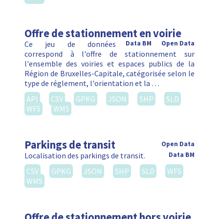
Offre de stationnement en voirie
Ce jeu de données
Data BM
Open Data
correspond à l'offre de stationnement sur
l'ensemble des voiries et espaces publics de la
Région de Bruxelles-Capitale, catégorisée selon le
type de réglement, l'orientation et la …
API
CSV
GPKG
JSON
SHP
SLD
WFS
WMS
Parkings de transit
Open Data
Localisation des parkings de transit.
Data BM
CSV
GPKG
JSON
SHP
SLD
WFS
WMS
Offre de stationnement hors voirie