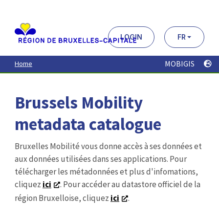
Aller
au
contenu
principal
LOGIN
FR
MOBIGIS
Home
Brussels Mobility
metadata catalogue
Bruxelles Mobilité vous donne accès à ses données et
aux données utilisées dans ses applications. Pour
télécharger les métadonnées et plus d'infomations,
cliquez
ici
. Pour accéder au datastore officiel de la
région Bruxelloise, cliquez
ici
.