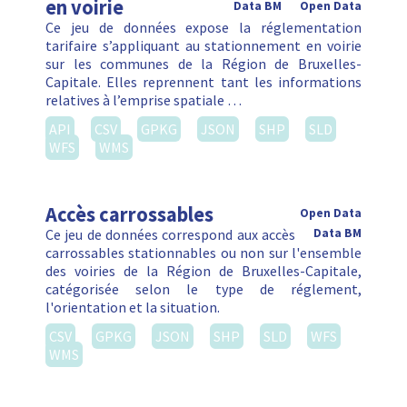
en voirie
Data BM
Open Data
Ce jeu de données expose la réglementation
tarifaire s’appliquant au stationnement en voirie
sur les communes de la Région de Bruxelles-
Capitale. Elles reprennent tant les informations
relatives à l’emprise spatiale …
API
CSV
GPKG
JSON
SHP
SLD
WFS
WMS
Accès carrossables
Open Data
Ce jeu de données correspond aux accès
Data BM
carrossables stationnables ou non sur l'ensemble
des voiries de la Région de Bruxelles-Capitale,
catégorisée selon le type de réglement,
l'orientation et la situation.
CSV
GPKG
JSON
SHP
SLD
WFS
WMS