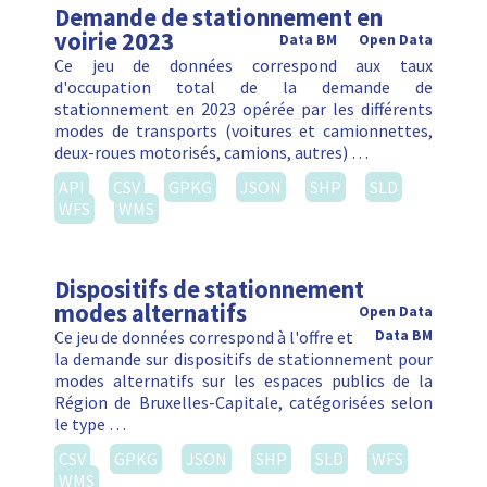
Demande de stationnement en
voirie 2023
Data BM
Open Data
Ce jeu de données correspond aux taux
d'occupation total de la demande de
stationnement en 2023 opérée par les différents
modes de transports (voitures et camionnettes,
deux-roues motorisés, camions, autres) …
API
CSV
GPKG
JSON
SHP
SLD
WFS
WMS
Dispositifs de stationnement
modes alternatifs
Open Data
Ce jeu de données correspond à l'offre et
Data BM
la demande sur dispositifs de stationnement pour
modes alternatifs sur les espaces publics de la
Région de Bruxelles-Capitale, catégorisées selon
le type …
CSV
GPKG
JSON
SHP
SLD
WFS
WMS