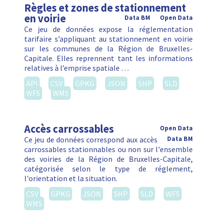
Règles et zones de stationnement
en voirie
Data BM
Open Data
Ce jeu de données expose la réglementation
tarifaire s’appliquant au stationnement en voirie
sur les communes de la Région de Bruxelles-
Capitale. Elles reprennent tant les informations
relatives à l’emprise spatiale …
API
CSV
GPKG
JSON
SHP
SLD
WFS
WMS
Accès carrossables
Open Data
Ce jeu de données correspond aux accès
Data BM
carrossables stationnables ou non sur l'ensemble
des voiries de la Région de Bruxelles-Capitale,
catégorisée selon le type de réglement,
l'orientation et la situation.
CSV
GPKG
JSON
SHP
SLD
WFS
WMS