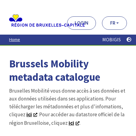
Aller
au
contenu
principal
LOGIN
FR
MOBIGIS
Home
Brussels Mobility
metadata catalogue
Bruxelles Mobilité vous donne accès à ses données et
aux données utilisées dans ses applications. Pour
télécharger les métadonnées et plus d'infomations,
cliquez
ici
. Pour accéder au datastore officiel de la
région Bruxelloise, cliquez
ici
.