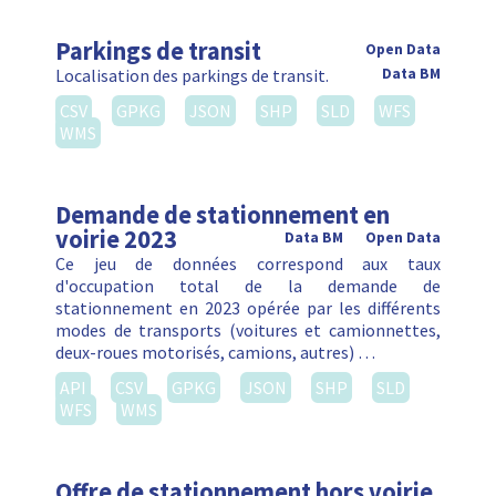
Parkings de transit
Open Data
Localisation des parkings de transit.
Data BM
CSV
GPKG
JSON
SHP
SLD
WFS
WMS
Demande de stationnement en
voirie 2023
Data BM
Open Data
Ce jeu de données correspond aux taux
d'occupation total de la demande de
stationnement en 2023 opérée par les différents
modes de transports (voitures et camionnettes,
deux-roues motorisés, camions, autres) …
API
CSV
GPKG
JSON
SHP
SLD
WFS
WMS
Offre de stationnement hors voirie