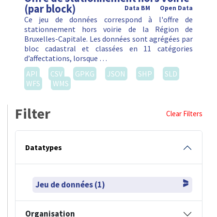
(par block)
Data BM
Open Data
Ce jeu de données correspond à l'offre de
stationnement hors voirie de la Région de
Bruxelles-Capitale. Les données sont agrégées par
bloc cadastral et classées en 11 catégories
d’affectations, lorsque …
API
CSV
GPKG
JSON
SHP
SLD
WFS
WMS
Filter
Clear Filters
Datatypes
Jeu de données (1)
Organisation