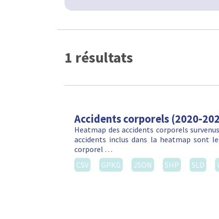
1 résultats
Accidents corporels (2020-20
Heatmap des accidents corporels survenus 
accidents inclus dans la heatmap sont les
corporel …
CSV
GPKG
JSON
SHP
SLD