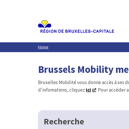
Aller
au
contenu
principal
Home
Brussels Mobility m
Bruxelles Mobilité vous donne accès à ses d
d'infomations, cliquez
ici
. Pour accéder a
Recherche