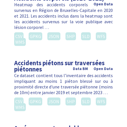
Heatmap des accidents corporels
Open Data
survenus en Région de Bruxelles-Capitale en 2020
et 2021. Les accidents inclus dans la heatmap sont
les accidents survenus sur la voie publique avec
lésion corporel …
CSV
GPKG
JSON
SHP
SLD
WFS
WMS
Accidents piétons sur traversées
piétonnes
Data BM
Open Data
Ce dataset contient tous l’inventaire des accidents
impliquant au moins 1 piéton blessé sur ou à
proximité directe d'une traversée piétonne (moins
de 10m) entre janvier 2019 et septembre 2023 …
CSV
GPKG
JSON
SHP
SLD
WFS
WMS