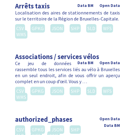
Arrêts taxis
Data BM
Open Data
Localisation des aires de stationnements de taxis
sur le territoire de la Région de Bruxelles-Capitale.
CSV
GPKG
JSON
SHP
SLD
WFS
WMS
Associations / services vélos
Ce jeu de données
Data BM
Open Data
rassemble tous les services liés au vélo à Bruxelles
en un seul endroit, afin de vous offrir un aperçu
complet en un coup d’œil. Vous y …
CSV
GPKG
JSON
SHP
SLD
WFS
WMS
authorized_phases
Open Data
Data BM
CSV
GPKG
JSON
SHP