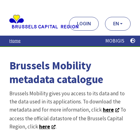
Aller
au
contenu
principal
LOGIN
EN
MOBIGIS
Home
Brussels Mobility
metadata catalogue
Brussels Mobility gives you access to its data and to
the data used in its applications. To download the
metadata and for more information, click
here
To
access the official datastore of the Brussels Capital
Region, click
here
.