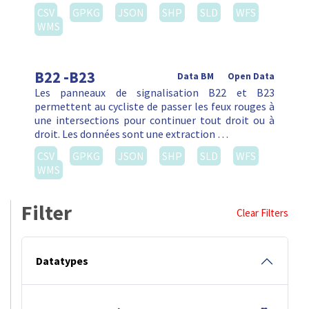
CSV
GPKG
JSON
SHP
SLD
WFS
WMS
B22 -B23
Data BM
Open Data
Les panneaux de signalisation B22 et B23
permettent au cycliste de passer les feux rouges à
une intersections pour continuer tout droit ou à
droit. Les données sont une extraction …
CSV
GPKG
JSON
SHP
SLD
WFS
WMS
Filter
Clear Filters
Datatypes