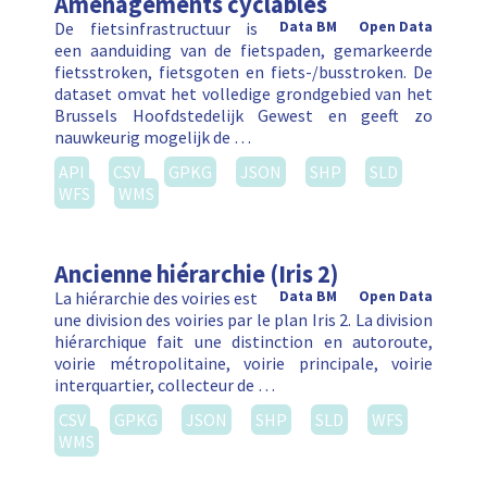
Aménagements cyclables
De fietsinfrastructuur is
Data BM
Open Data
een aanduiding van de fietspaden, gemarkeerde
fietsstroken, fietsgoten en fiets-/busstroken. De
dataset omvat het volledige grondgebied van het
Brussels Hoofdstedelijk Gewest en geeft zo
nauwkeurig mogelijk de …
API
CSV
GPKG
JSON
SHP
SLD
WFS
WMS
Ancienne hiérarchie (Iris 2)
La hiérarchie des voiries est
Data BM
Open Data
une division des voiries par le plan Iris 2. La division
hiérarchique fait une distinction en autoroute,
voirie métropolitaine, voirie principale, voirie
interquartier, collecteur de …
CSV
GPKG
JSON
SHP
SLD
WFS
WMS