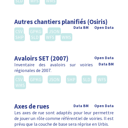
SLD
WFS
WMS
Autres chantiers planifiés (Osiris)
Data BM
Open Data
CSV
GPKG
JSON
SHP
SLD
WFS
WMS
Avaloirs SET (2007)
Open Data
Inventaire des avaloirs sur voiries
Data BM
régionales de 2007.
CSV
GPKG
JSON
SHP
SLD
WFS
WMS
Axes de rues
Data BM
Open Data
Les axes de rue sont adaptés pour leur permettre
de jouer un rôle comme référentiel de voiries. Il est
prévu que la couche de base sera réprise en Urbis.