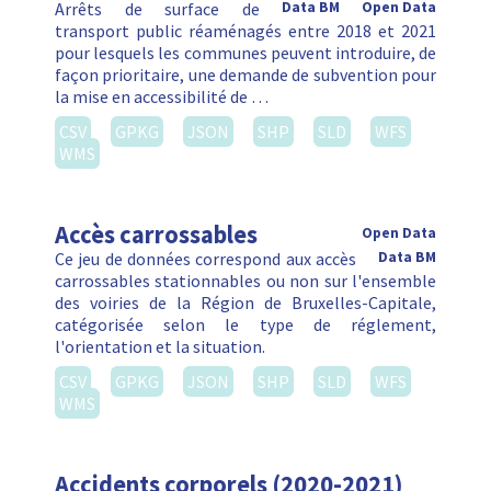
Arrêts de surface de
Data BM
Open Data
transport public réaménagés entre 2018 et 2021
pour lesquels les communes peuvent introduire, de
façon prioritaire, une demande de subvention pour
la mise en accessibilité de …
CSV
GPKG
JSON
SHP
SLD
WFS
WMS
Accès carrossables
Open Data
Ce jeu de données correspond aux accès
Data BM
carrossables stationnables ou non sur l'ensemble
des voiries de la Région de Bruxelles-Capitale,
catégorisée selon le type de réglement,
l'orientation et la situation.
CSV
GPKG
JSON
SHP
SLD
WFS
WMS
Accidents corporels (2020-2021)