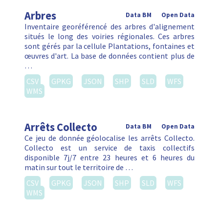
Arbres
Data BM
Open Data
Inventaire georéférencé des arbres d'alignement
situés le long des voiries régionales. Ces arbres
sont gérés par la cellule Plantations, fontaines et
œuvres d'art. La base de données contient plus de
…
CSV
GPKG
JSON
SHP
SLD
WFS
WMS
Arrêts Collecto
Data BM
Open Data
Ce jeu de donnée géolocalise les arrêts Collecto.
Collecto est un service de taxis collectifs
disponible 7j/7 entre 23 heures et 6 heures du
matin sur tout le territoire de …
CSV
GPKG
JSON
SHP
SLD
WFS
WMS