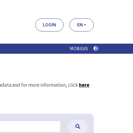
LOGIN
EN
MOBIGIS
tadata and for more information, click
here