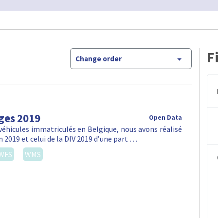
F
Change order
ges 2019
Open Data
véhicules immatriculés en Belgique, nous avons réalisé
n 2019 et celui de la DIV 2019 d’une part …
WFS
WMS