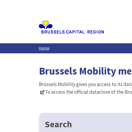
Aller
au
contenu
principal
Home
Brussels Mobility m
Brussels Mobility gives you access to its da
To access the official datastore of the Br
Search