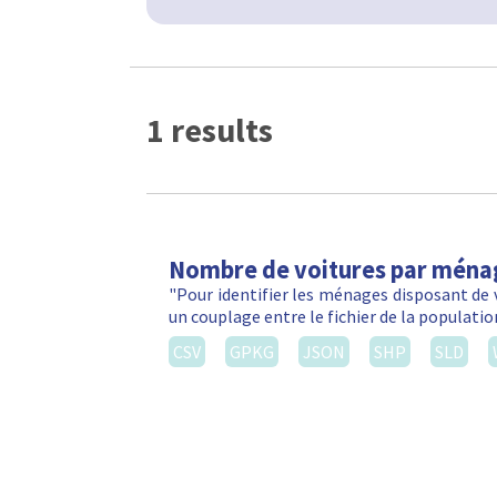
1 results
Nombre de voitures par ména
"Pour identifier les ménages disposant de 
un couplage entre le fichier de la populatio
CSV
GPKG
JSON
SHP
SLD