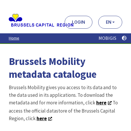
Aller
au
contenu
principal
LOGIN
EN
MOBIGIS
Home
Brussels Mobility
metadata catalogue
Brussels Mobility gives you access to its data and to
the data used in its applications. To download the
metadata and for more information, click
here
To
access the official datastore of the Brussels Capital
Region, click
here
.