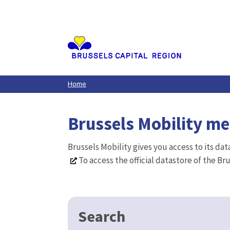
Aller
au
contenu
principal
Home
Brussels Mobility m
Brussels Mobility gives you access to its da
To access the official datastore of the Br
Search