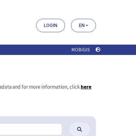
LOGIN
EN
MOBIGIS
tadata and for more information, click
here