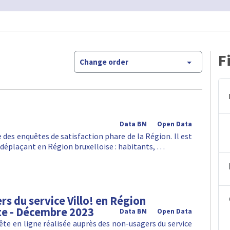
F
Change order
Data BM
Open Data
 des enquêtes de satisfaction phare de la Région. Il est
 déplaçant en Région bruxelloise : habitants, …
s du service Villo! en Région
te - Décembre 2023
Data BM
Open Data
ête en ligne réalisée auprès des non-usagers du service