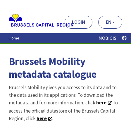
Aller
au
contenu
principal
LOGIN
EN
MOBIGIS
Home
Brussels Mobility
metadata catalogue
Brussels Mobility gives you access to its data and to
the data used in its applications. To download the
metadata and for more information, click
here
To
access the official datastore of the Brussels Capital
Region, click
here
.