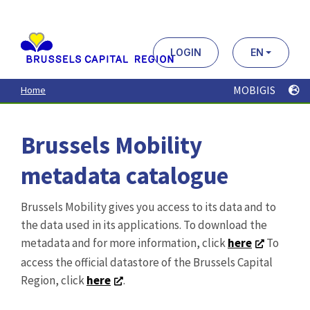
Aller
au
contenu
principal
LOGIN
EN
MOBIGIS
Home
Brussels Mobility
metadata catalogue
Brussels Mobility gives you access to its data and to
the data used in its applications. To download the
metadata and for more information, click
here
To
access the official datastore of the Brussels Capital
Region, click
here
.