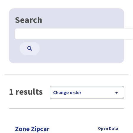
Search
1 results
Change order
Zone Zipcar
Open Data