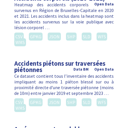
Heatmap des accidents corporels
Open Data
survenus en Région de Bruxelles-Capitale en 2020
et 2021. Les accidents inclus dans la heatmap sont
les accidents survenus sur la voie publique avec
lésion corporel …
CSV
GPKG
JSON
SHP
SLD
WFS
WMS
Accidents piétons sur traversées
piétonnes
Data BM
Open Data
Ce dataset contient tous l’inventaire des accidents
impliquant au moins 1 piéton blessé sur ou à
proximité directe d'une traversée piétonne (moins
de 10m) entre janvier 2019 et septembre 2023 …
CSV
GPKG
JSON
SHP
SLD
WFS
WMS