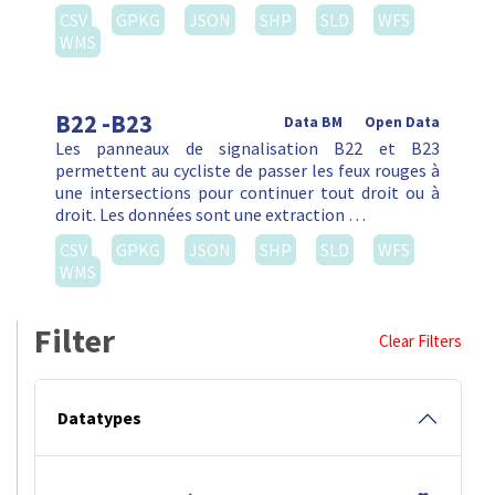
CSV
GPKG
JSON
SHP
SLD
WFS
WMS
B22 -B23
Data BM
Open Data
Les panneaux de signalisation B22 et B23
permettent au cycliste de passer les feux rouges à
une intersections pour continuer tout droit ou à
droit. Les données sont une extraction …
CSV
GPKG
JSON
SHP
SLD
WFS
WMS
Filter
Clear Filters
Datatypes