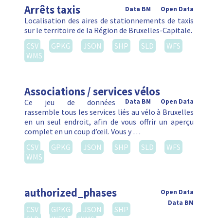
Arrêts taxis
Data BM
Open Data
Localisation des aires de stationnements de taxis
sur le territoire de la Région de Bruxelles-Capitale.
CSV
GPKG
JSON
SHP
SLD
WFS
WMS
Associations / services vélos
Ce jeu de données
Data BM
Open Data
rassemble tous les services liés au vélo à Bruxelles
en un seul endroit, afin de vous offrir un aperçu
complet en un coup d’œil. Vous y …
CSV
GPKG
JSON
SHP
SLD
WFS
WMS
authorized_phases
Open Data
Data BM
CSV
GPKG
JSON
SHP