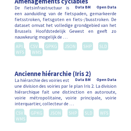
Aménagements cyclables
De fietsinfrastructuur is
Data BM
Open Data
een aanduiding van de fietspaden, gemarkeerde
fietsstroken, fietsgoten en fiets-/busstroken. De
dataset omvat het volledige grondgebied van het
Brussels Hoofdstedelijk Gewest en geeft zo
nauwkeurig mogelijk de …
API
CSV
GPKG
JSON
SHP
SLD
WFS
WMS
Ancienne hiérarchie (Iris 2)
La hiérarchie des voiries est
Data BM
Open Data
une division des voiries par le plan Iris 2. La division
hiérarchique fait une distinction en autoroute,
voirie métropolitaine, voirie principale, voirie
interquartier, collecteur de …
CSV
GPKG
JSON
SHP
SLD
WFS
WMS