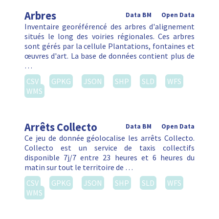
Arbres
Data BM
Open Data
Inventaire georéférencé des arbres d'alignement
situés le long des voiries régionales. Ces arbres
sont gérés par la cellule Plantations, fontaines et
œuvres d'art. La base de données contient plus de
…
CSV
GPKG
JSON
SHP
SLD
WFS
WMS
Arrêts Collecto
Data BM
Open Data
Ce jeu de donnée géolocalise les arrêts Collecto.
Collecto est un service de taxis collectifs
disponible 7j/7 entre 23 heures et 6 heures du
matin sur tout le territoire de …
CSV
GPKG
JSON
SHP
SLD
WFS
WMS