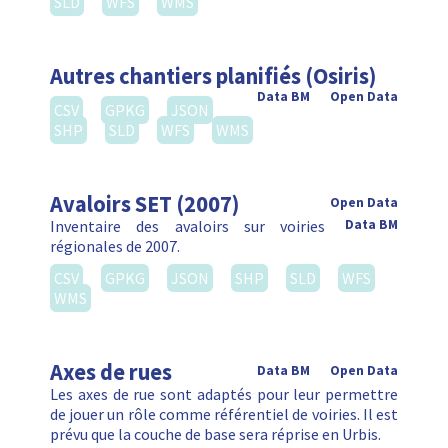
SLD
WFS
WMS
Autres chantiers planifiés (Osiris)
Data BM
Open Data
CSV
GPKG
JSON
SHP
SLD
WFS
WMS
Avaloirs SET (2007)
Open Data
Inventaire des avaloirs sur voiries
Data BM
régionales de 2007.
CSV
GPKG
JSON
SHP
SLD
WFS
WMS
Axes de rues
Data BM
Open Data
Les axes de rue sont adaptés pour leur permettre
de jouer un rôle comme référentiel de voiries. Il est
prévu que la couche de base sera réprise en Urbis.