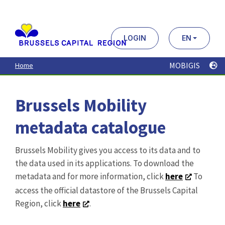
Aller
au
contenu
principal
LOGIN
EN
MOBIGIS
Home
Brussels Mobility
metadata catalogue
Brussels Mobility gives you access to its data and to
the data used in its applications. To download the
metadata and for more information, click
here
To
access the official datastore of the Brussels Capital
Region, click
here
.