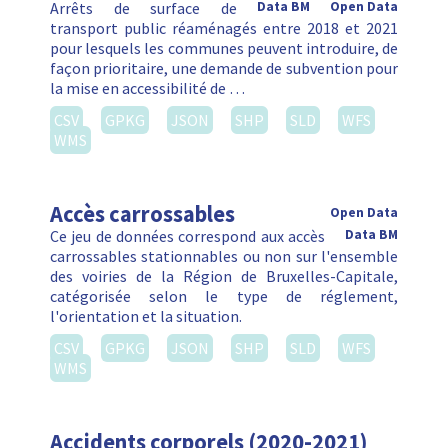
Arrêts de surface de
Data BM
Open Data
transport public réaménagés entre 2018 et 2021
pour lesquels les communes peuvent introduire, de
façon prioritaire, une demande de subvention pour
la mise en accessibilité de …
CSV
GPKG
JSON
SHP
SLD
WFS
WMS
Accès carrossables
Open Data
Ce jeu de données correspond aux accès
Data BM
carrossables stationnables ou non sur l'ensemble
des voiries de la Région de Bruxelles-Capitale,
catégorisée selon le type de réglement,
l'orientation et la situation.
CSV
GPKG
JSON
SHP
SLD
WFS
WMS
Accidents corporels (2020-2021)