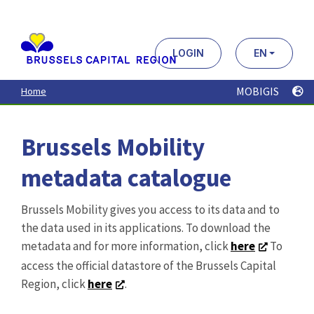
Aller
au
contenu
principal
LOGIN
EN
MOBIGIS
Home
Brussels Mobility
metadata catalogue
Brussels Mobility gives you access to its data and to
the data used in its applications. To download the
metadata and for more information, click
here
To
access the official datastore of the Brussels Capital
Region, click
here
.