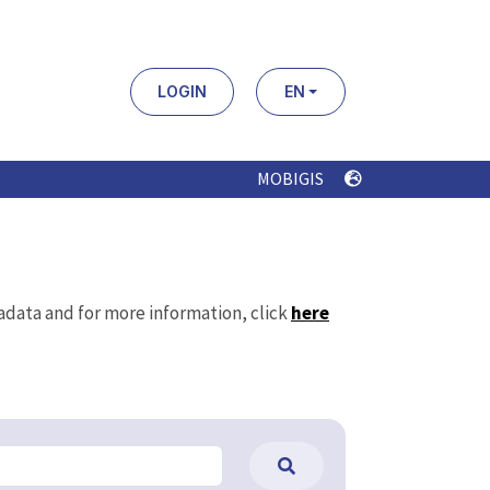
LOGIN
EN
MOBIGIS
tadata and for more information, click
here