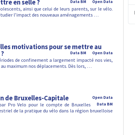
tre en selle ?
Data BM
Open Data
olescents, ainsi que celui de leurs parents, sur le vélo.
s d’étudier l’impact des nouveaux aménagements …
elles motivations pour se mettre au
 ?
Data BM
Open Data
 périodes de confinement a largement impacté nos vies,
ter au maximum nos déplacements. Dès lors, …
n de Bruxelles-Capitale
Open Data
 par Pro Velo pour le compte de Bruxelles
Data BM
striel de la pratique du vélo dans la région bruxelloise