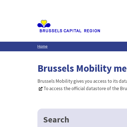
Aller
au
contenu
principal
Home
Brussels Mobility m
Brussels Mobility gives you access to its da
To access the official datastore of the Br
Search