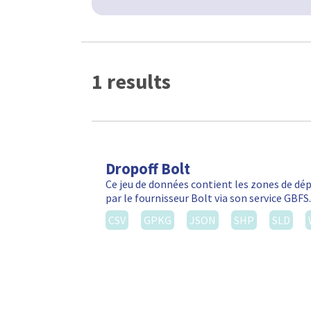
1 results
Dropoff Bolt
Ce jeu de données contient les zones de d
par le fournisseur Bolt via son service GBF
CSV
GPKG
JSON
SHP
SLD