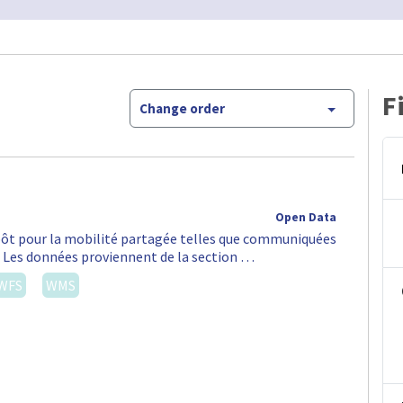
F
Change order
Open Data
épôt pour la mobilité partagée telles que communiquées
S. Les données proviennent de la section …
WFS
WMS