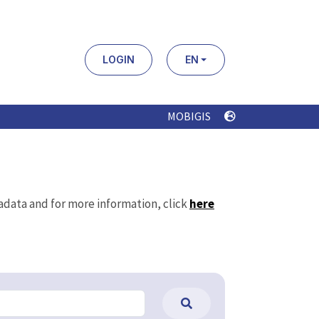
LOGIN
EN
MOBIGIS
tadata and for more information, click
here