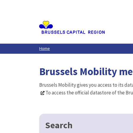
Aller
au
contenu
principal
Home
Brussels Mobility m
Brussels Mobility gives you access to its da
To access the official datastore of the Br
Search