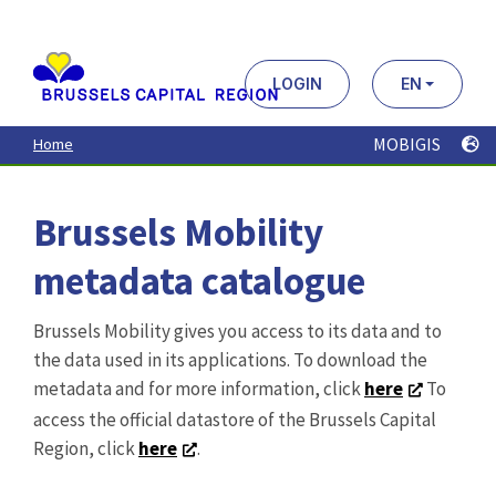
Aller
au
contenu
principal
LOGIN
EN
MOBIGIS
Home
Brussels Mobility
metadata catalogue
Brussels Mobility gives you access to its data and to
the data used in its applications. To download the
metadata and for more information, click
here
To
access the official datastore of the Brussels Capital
Region, click
here
.