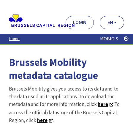
Aller
au
contenu
principal
LOGIN
EN
MOBIGIS
Home
Brussels Mobility
metadata catalogue
Brussels Mobility gives you access to its data and to
the data used in its applications. To download the
metadata and for more information, click
here
To
access the official datastore of the Brussels Capital
Region, click
here
.