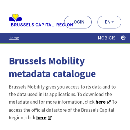
Aller
au
contenu
principal
LOGIN
EN
MOBIGIS
Home
Brussels Mobility
metadata catalogue
Brussels Mobility gives you access to its data and to
the data used in its applications. To download the
metadata and for more information, click
here
To
access the official datastore of the Brussels Capital
Region, click
here
.