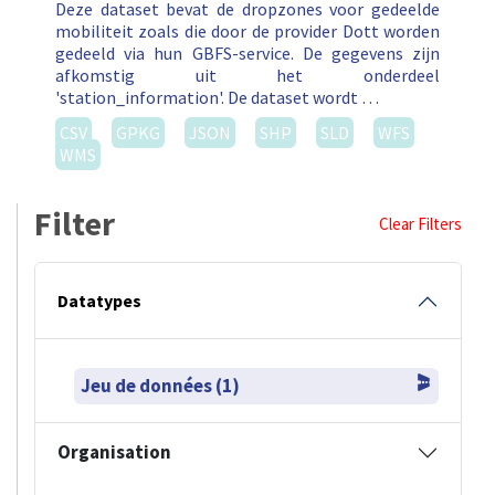
Deze dataset bevat de dropzones voor gedeelde
mobiliteit zoals die door de provider Dott worden
gedeeld via hun GBFS-service. De gegevens zijn
afkomstig uit het onderdeel
'station_information'. De dataset wordt …
CSV
GPKG
JSON
SHP
SLD
WFS
WMS
Filter
Clear Filters
Datatypes
Jeu de données (1)
Organisation