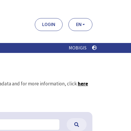
LOGIN
EN
MOBIGIS
tadata and for more information, click
here