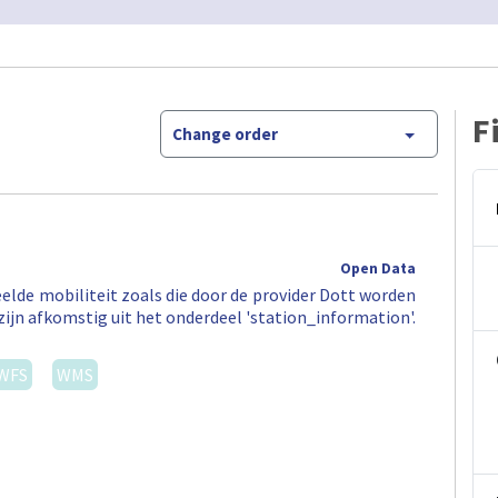
F
Change order
Open Data
elde mobiliteit zoals die door de provider Dott worden
zijn afkomstig uit het onderdeel 'station_information'.
WFS
WMS