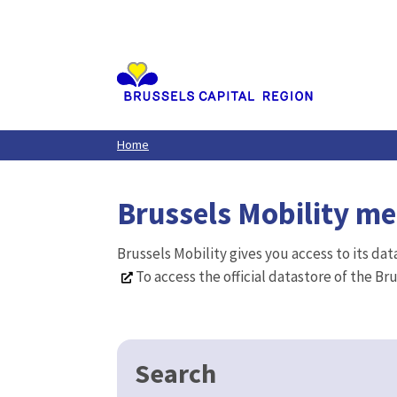
Aller
au
contenu
principal
Home
Brussels Mobility m
Brussels Mobility gives you access to its da
To access the official datastore of the Br
Search