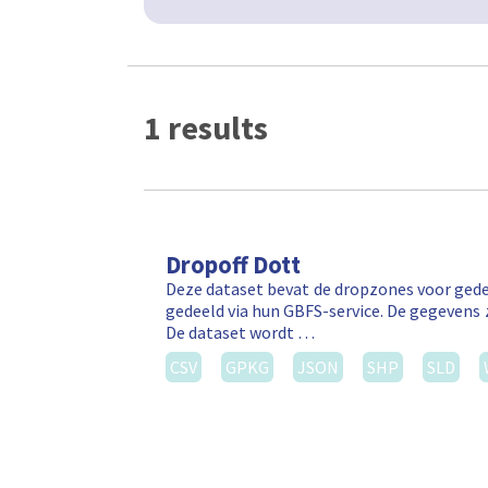
1 results
Dropoff Dott
Deze dataset bevat de dropzones voor gede
gedeeld via hun GBFS-service. De gegevens 
De dataset wordt …
CSV
GPKG
JSON
SHP
SLD