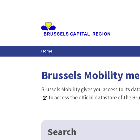
Aller
au
contenu
principal
Home
Brussels Mobility m
Brussels Mobility gives you access to its da
To access the official datastore of the Br
Search