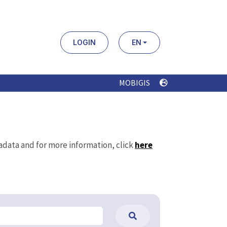
LOGIN
EN
MOBIGIS
tadata and for more information, click
here