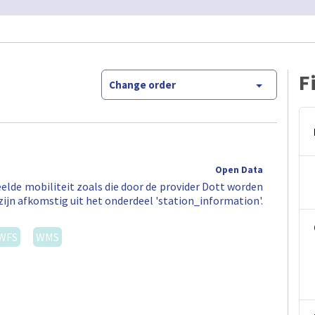
F
Change order
Open Data
elde mobiliteit zoals die door de provider Dott worden
zijn afkomstig uit het onderdeel 'station_information'.
WFS
WMS