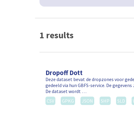
1 results
Dropoff Dott
Deze dataset bevat de dropzones voor gede
gedeeld via hun GBFS-service. De gegevens 
De dataset wordt …
CSV
GPKG
JSON
SHP
SLD