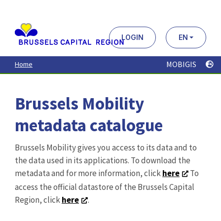
Aller
au
contenu
principal
LOGIN
EN
MOBIGIS
Home
Brussels Mobility
metadata catalogue
Brussels Mobility gives you access to its data and to
the data used in its applications. To download the
metadata and for more information, click
here
To
access the official datastore of the Brussels Capital
Region, click
here
.