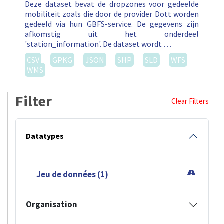
Deze dataset bevat de dropzones voor gedeelde
mobiliteit zoals die door de provider Dott worden
gedeeld via hun GBFS-service. De gegevens zijn
afkomstig uit het onderdeel
'station_information'. De dataset wordt …
CSV
GPKG
JSON
SHP
SLD
WFS
WMS
Filter
Clear Filters
Datatypes
Jeu de données (1)
Organisation