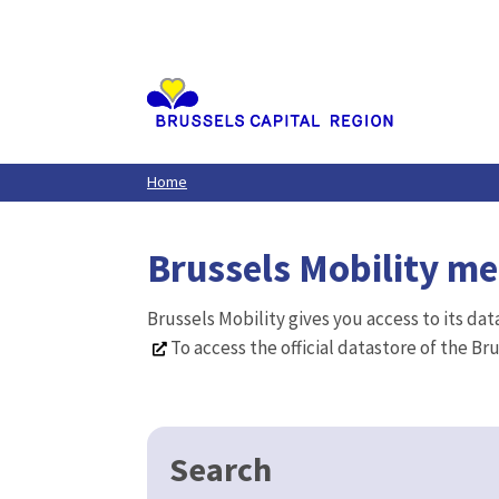
Aller
au
contenu
principal
Home
Brussels Mobility m
Brussels Mobility gives you access to its da
To access the official datastore of the Br
Search