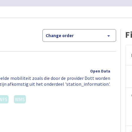
F
Change order
Open Data
elde mobiliteit zoals die door de provider Dott worden
zijn afkomstig uit het onderdeel 'station_information'.
WFS
WMS