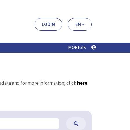
LOGIN
EN
MOBIGIS
tadata and for more information, click
here