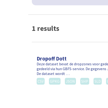
1 results
Dropoff Dott
Deze dataset bevat de dropzones voor gede
gedeeld via hun GBFS-service. De gegevens 
De dataset wordt …
CSV
GPKG
JSON
SHP
SLD