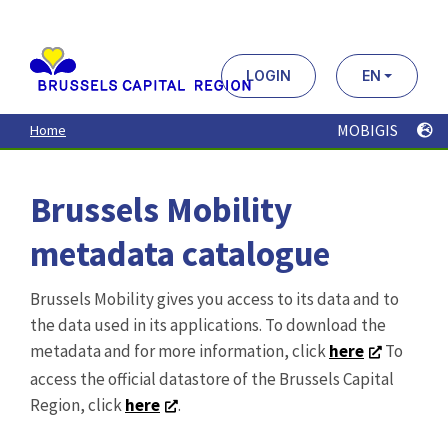
Aller
au
contenu
principal
LOGIN
EN
MOBIGIS
Home
Brussels Mobility
metadata catalogue
Brussels Mobility gives you access to its data and to
the data used in its applications. To download the
metadata and for more information, click
here
To
access the official datastore of the Brussels Capital
Region, click
here
.