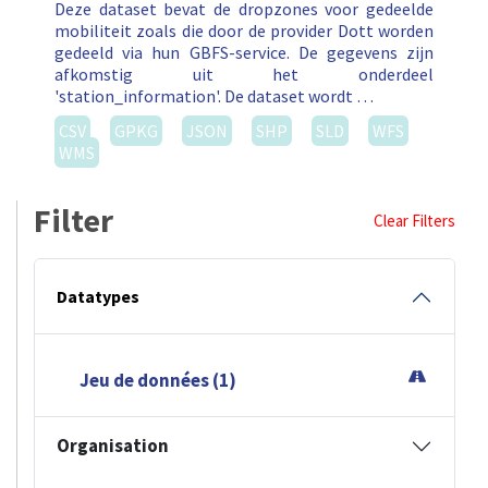
Deze dataset bevat de dropzones voor gedeelde
mobiliteit zoals die door de provider Dott worden
gedeeld via hun GBFS-service. De gegevens zijn
afkomstig uit het onderdeel
'station_information'. De dataset wordt …
CSV
GPKG
JSON
SHP
SLD
WFS
WMS
Filter
Clear Filters
Datatypes
Jeu de données (1)
Organisation